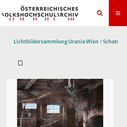
Lichtbildersammlung Urania Wien
Schatulle