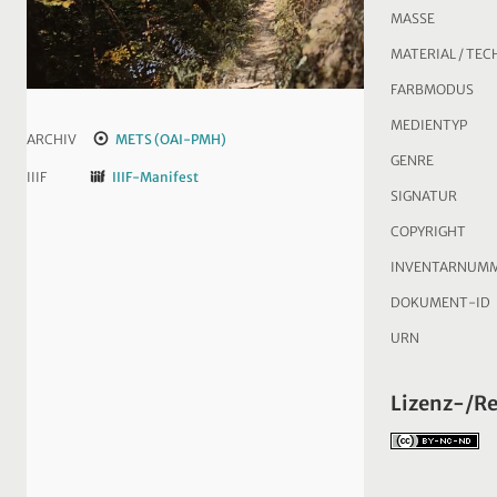
MASSE
MATERIAL / TEC
FARBMODUS
MEDIENTYP
ARCHIV
METS (OAI-PMH)
GENRE
IIIF
IIIF-Manifest
SIGNATUR
COPYRIGHT
INVENTARNUM
DOKUMENT-ID
URN
Lizenz-/R