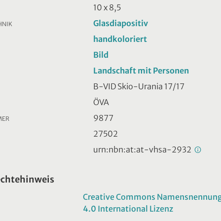
10 x 8,5
Glasdiapositiv
HNIK
handkoloriert
Bild
Landschaft mit Personen
B-VID Skio-Urania 17/17
ÖVA
9877
MER
27502
urn:nbn:at:at-vhsa-2932
echtehinweis
Creative Commons Namensnennung -
4.0 International Lizenz