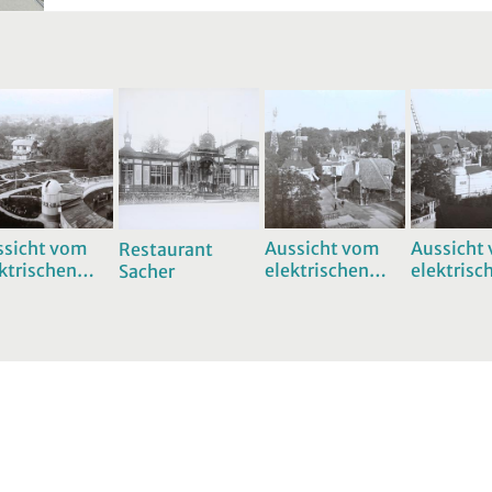
Aussicht vom
ssicht vom
Aussicht
Restaurant
elektrischen
ktrischen
elektrisc
Sacher
Aufzug
fzug
Aufzug