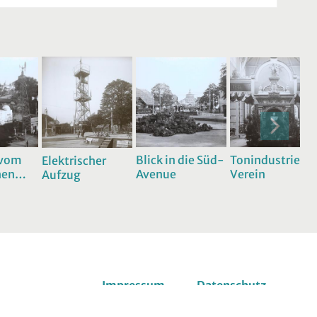
 vom
Blick in die Süd-
Tonindustrie-
Elektrischer
hen
Avenue
Verein
Aufzug
Impressum
Datenschutz